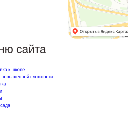
ню сайта
я
вка к школе
я повышенной сложности
нка
и
ы
 сада